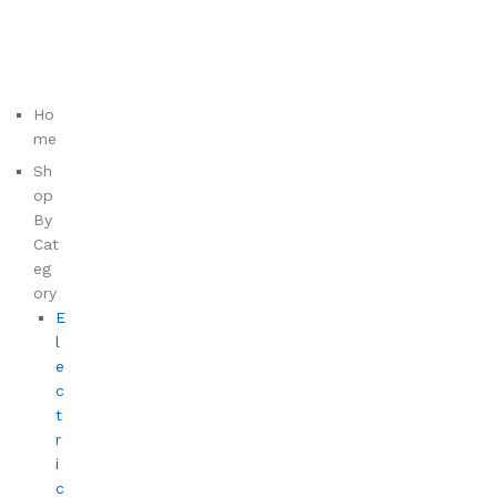
Ho
me
Sh
op
By
Cat
eg
ory
E
l
e
c
t
r
i
c